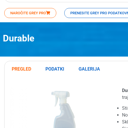
NAROČITE GREY PRO
PRENESITE GREY PRO PODATKOVN
Durable
PREGLED
PODATKI
GALERIJA
Du
tra
Sti
No
Sk