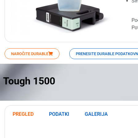
Sim
Pod
Po
NAROČITE DURABLE
PRENESITE DURABLE PODATKOVNI
Tough 1500
PREGLED
PODATKI
GALERIJA