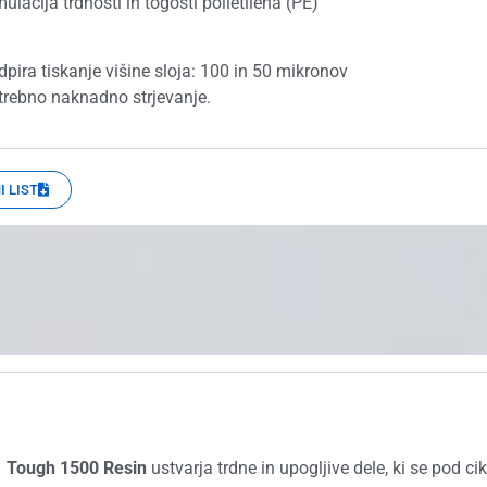
ulacija trdnosti in togosti polietilena (PE)
pira tiskanje višine sloja: 100 in 50 mikronov
trebno naknadno strjevanje.
 LIST
Tough 1500 Resin
ustvarja trdne in upogljive dele, ki se pod c