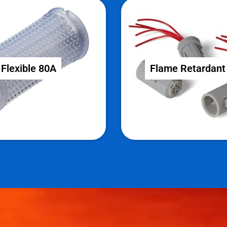
Flexible 80A
Flame Retardant
Flexible 80A
Flame Retardant
Trši gumjasti deli.
Samougasljiv in toplotno