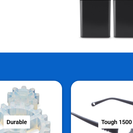
Durable
Tough 1500
Durable
Tough 1500
alno za upogljive dele.
Idealno za vzdržljive in pro