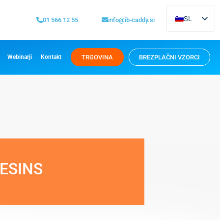
SL
01 566 12 55
info@ib-caddy.si
EN
TRGOVINA
BREZPLAČNI VZORCI
Webinarji
Kontakt
ESINS