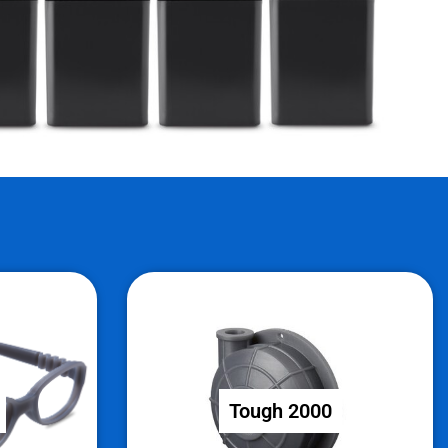
Tough 2000
Tough 2000
žne dele.
Idealno za krepke in močne dele.