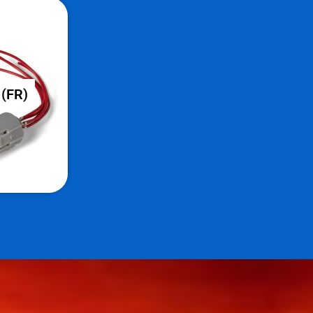
 (FR)
 (FR)
 odporen