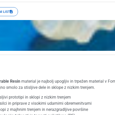
I LIST
rable Resin
material je najbolj upogljiv in trpežen material v For
jno smolo za stisljive dele in sklope z nizkim trenjem.
sljivi prototipi in sklopi z nizkim trenjem
silci in priprave z visokimi udarnimi obremenitvami
lopi z majhnim trenjem in nerazgradljive površine