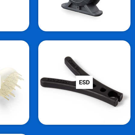
ESD
Robusten elektrostatično varen
ESD
rature do
material izboljša vaše proizvodne
.45 MPa.
elektronske delotoke.